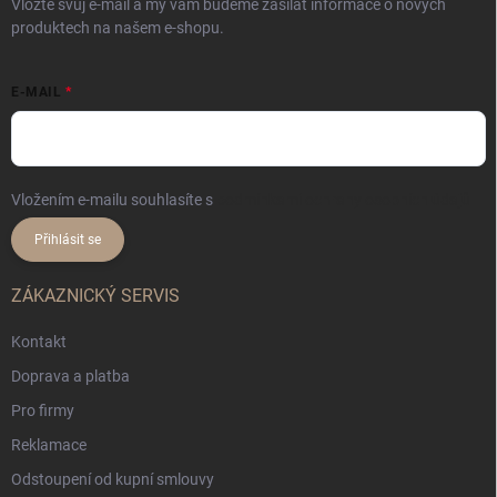
Vložte svůj e-mail a my vám budeme zasílat informace o nových
produktech na našem e-shopu.
E-MAIL
Vložením e-mailu souhlasíte s
podmínkami ochrany osobních údajů
Přihlásit se
ZÁKAZNICKÝ SERVIS
Kontakt
Doprava a platba
Pro firmy
Reklamace
Odstoupení od kupní smlouvy