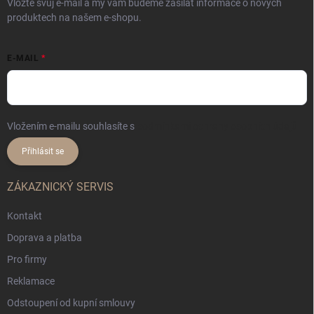
Vložte svůj e-mail a my vám budeme zasílat informace o nových
produktech na našem e-shopu.
E-MAIL
Vložením e-mailu souhlasíte s
podmínkami ochrany osobních údajů
Přihlásit se
ZÁKAZNICKÝ SERVIS
Kontakt
Doprava a platba
Pro firmy
Reklamace
Odstoupení od kupní smlouvy