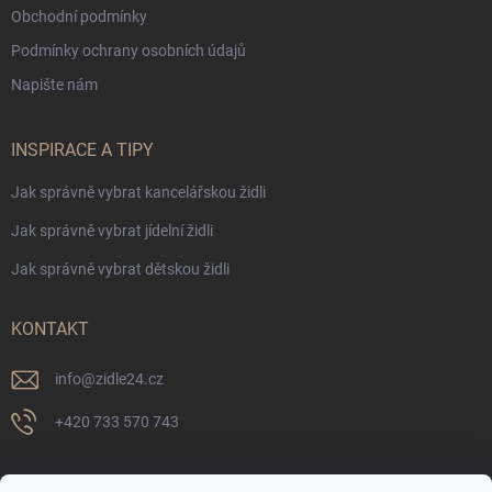
Obchodní podmínky
Podmínky ochrany osobních údajů
Napište nám
INSPIRACE A TIPY
Jak správně vybrat kancelářskou židli
Jak správně vybrat jídelní židli
Jak správně vybrat dětskou židli
KONTAKT
info
@
zidle24.cz
+420 733 570 743