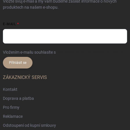
Vložte svůj e-mail a my vám budeme zasílat informace o nových
produktech na našem e-shopu.
E-MAIL
Vložením e-mailu souhlasíte s
podmínkami ochrany osobních údajů
Přihlásit se
ZÁKAZNICKÝ SERVIS
Kontakt
Doprava a platba
Pro firmy
Reklamace
Odstoupení od kupní smlouvy