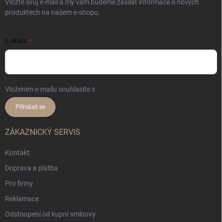
Vložte svůj e-mail a my vám budeme zasílat informace o nových
produktech na našem e-shopu.
E-MAIL
Vložením e-mailu souhlasíte s
podmínkami ochrany osobních údajů
Přihlásit se
ZÁKAZNICKÝ SERVIS
Kontakt
Doprava a platba
Pro firmy
Reklamace
Odstoupení od kupní smlouvy