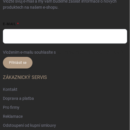
Vložte svůj e-mail a my vám budeme zasílat informace o nových
produktech na našem e-shopu.
E-MAIL
Vložením e-mailu souhlasíte s
podmínkami ochrany osobních údajů
Přihlásit se
ZÁKAZNICKÝ SERVIS
Kontakt
Doprava a platba
Pro firmy
Reklamace
Odstoupení od kupní smlouvy