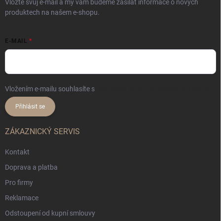
Vložte svůj e-mail a my vám budeme zasílat informace o nových
produktech na našem e-shopu.
E-MAIL
Vložením e-mailu souhlasíte s
podmínkami ochrany osobních údajů
Přihlásit se
ZÁKAZNICKÝ SERVIS
Kontakt
Doprava a platba
Pro firmy
Reklamace
Odstoupení od kupní smlouvy