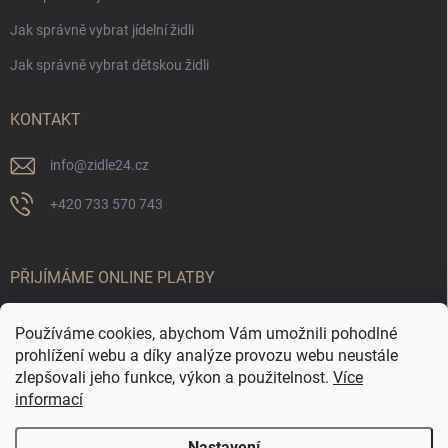
Jak správně vybrat jídelní židli
Jak správně vybrat dětskou židli
KONTAKT
info
@
zidle24.cz
+420 733 570 743
PŘIJÍMÁME ONLINE PLATBY
Používáme cookies, abychom Vám umožnili pohodlné
prohlížení webu a díky analýze provozu webu neustále
zlepšovali jeho funkce, výkon a použitelnost.
Více
informací
Nastavení