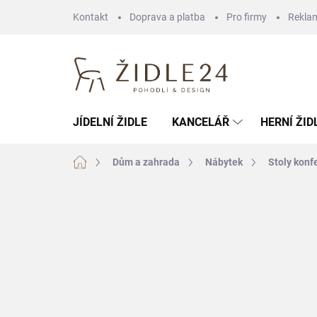
Přejít
Kontakt
Doprava a platba
Pro firmy
Rekla
na
obsah
JÍDELNÍ ŽIDLE
KANCELÁŘ
HERNÍ ŽID
Domů
Dům a zahrada
Nábytek
Stoly konf