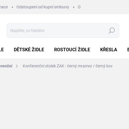
mace
Odstoupení od kupní smlouvy
Obchodní podmínky
Pod
Hledat
LE
DĚTSKÉ ŽIDLE
ROSTOUCÍ ŽIDLE
KŘESLA
erenční
Konferenční stolek ZAK - černý mramor / černý kov