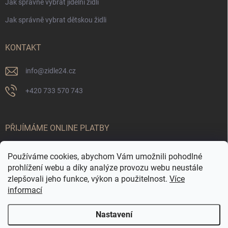
Jak správně vybrat jídelní židli
Jak správně vybrat dětskou židli
KONTAKT
info
@
zidle24.cz
+420 733 570 743
PŘIJÍMÁME ONLINE PLATBY
Používáme cookies, abychom Vám umožnili pohodlné
prohlížení webu a díky analýze provozu webu neustále
zlepšovali jeho funkce, výkon a použitelnost.
Více
informací
Nastavení
Odstoupit od smlouvy