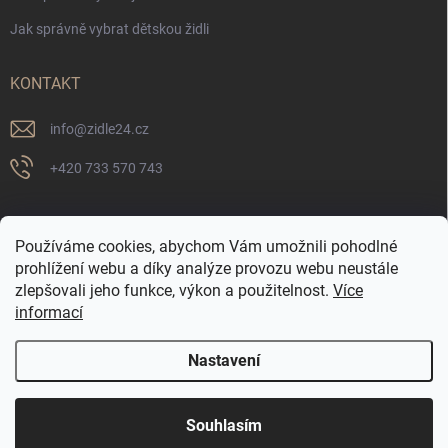
Jak správně vybrat dětskou židli
KONTAKT
info
@
zidle24.cz
+420 733 570 743
PŘIJÍMÁME ONLINE PLATBY
Používáme cookies, abychom Vám umožnili pohodlné
prohlížení webu a díky analýze provozu webu neustále
zlepšovali jeho funkce, výkon a použitelnost.
Více
informací
Nastavení
☀️ LETNÍ AKCE JE TADY! Využijte slevy až 65 % na
Copyright 2026
Židle24.cz
. Všechna práva vyhrazena.
Souhlasím
vybrané produkty. Akce platí pouze po omezenou
dobu.
Vytvořil Shoptet