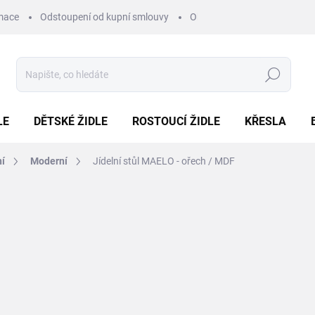
mace
Odstoupení od kupní smlouvy
Obchodní podmínky
Pod
Hledat
LE
DĚTSKÉ ŽIDLE
ROSTOUCÍ ŽIDLE
KŘESLA
ní
Moderní
Jídelní stůl MAELO - ořech / MDF