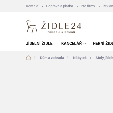
Přejít
Kontakt
Doprava a platba
Pro firmy
Rekla
na
obsah
JÍDELNÍ ŽIDLE
KANCELÁŘ
HERNÍ ŽID
Domů
Dům a zahrada
Nábytek
Stoly jídel