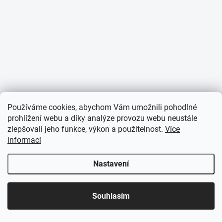
Používáme cookies, abychom Vám umožnili pohodlné
prohlížení webu a díky analýze provozu webu neustále
zlepšovali jeho funkce, výkon a použitelnost.
Více
informací
Nastavení
☀️ LETNÍ AKCE JE TADY! Využijte slevy až 65 % na
Souhlasím
vybrané produkty. Akce platí pouze po omezenou
dobu.