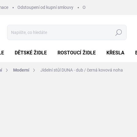
mace
Odstoupení od kupní smlouvy
Obchodní podmínky
Pod
Hledat
LE
DĚTSKÉ ŽIDLE
ROSTOUCÍ ŽIDLE
KŘESLA
ní
Moderní
Jídelní stůl DUNA - dub / černá kovová noha