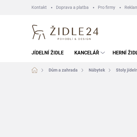
Přejít
Kontakt
Doprava a platba
Pro firmy
Rekla
na
obsah
JÍDELNÍ ŽIDLE
KANCELÁŘ
HERNÍ ŽID
Domů
Dům a zahrada
Nábytek
Stoly jídel