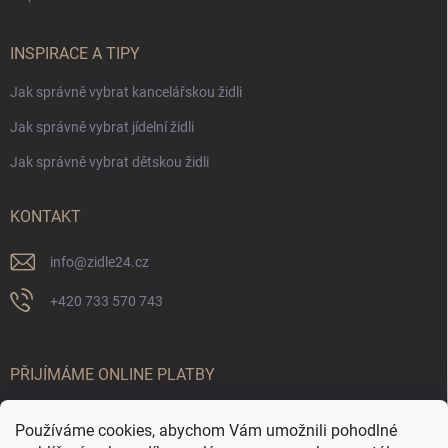
INSPIRACE A TIPY
Jak správně vybrat kancelářskou židli
Jak správně vybrat jídelní židli
Jak správně vybrat dětskou židli
KONTAKT
info
@
zidle24.cz
+420 733 570 743
PŘIJÍMÁME ONLINE PLATBY
Používáme cookies, abychom Vám umožnili pohodlné