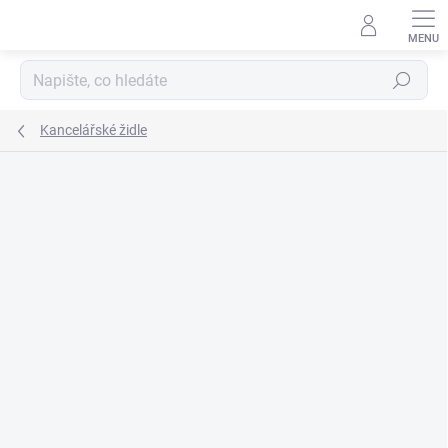
Přejít
na
obsah
Hledat
Kancelářské židle