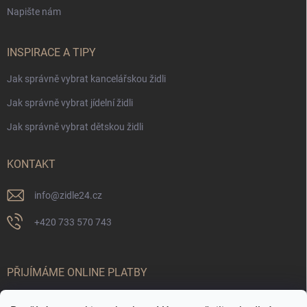
Napište nám
INSPIRACE A TIPY
Jak správně vybrat kancelářskou židli
Jak správně vybrat jídelní židli
Jak správně vybrat dětskou židli
KONTAKT
info
@
zidle24.cz
+420 733 570 743
PŘIJÍMÁME ONLINE PLATBY