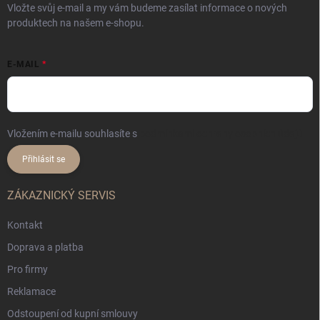
Vložte svůj e-mail a my vám budeme zasílat informace o nových
produktech na našem e-shopu.
E-MAIL
Vložením e-mailu souhlasíte s
podmínkami ochrany osobních údajů
Přihlásit se
ZÁKAZNICKÝ SERVIS
Kontakt
Doprava a platba
Pro firmy
Reklamace
Odstoupení od kupní smlouvy