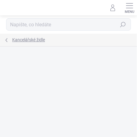
Přejít
na
obsah
Hledat
Kancelářské židle