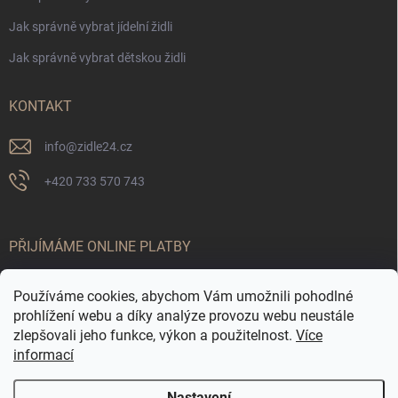
Jak správně vybrat jídelní židli
Jak správně vybrat dětskou židli
KONTAKT
info
@
zidle24.cz
+420 733 570 743
PŘIJÍMÁME ONLINE PLATBY
Používáme cookies, abychom Vám umožnili pohodlné
prohlížení webu a díky analýze provozu webu neustále
zlepšovali jeho funkce, výkon a použitelnost.
Více
informací
Nastavení