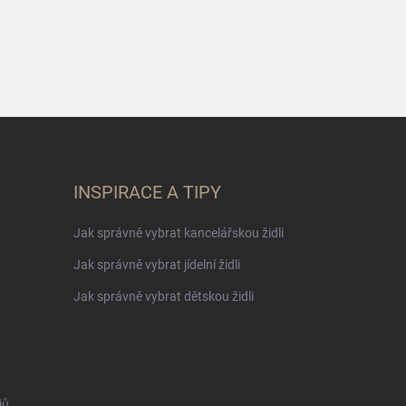
INSPIRACE A TIPY
Jak správně vybrat kancelářskou židli
Jak správně vybrat jídelní židli
Jak správně vybrat dětskou židli
jů