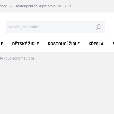
mace
Odstoupení od kupní smlouvy
Obchodní podmínky
Pod
Hledat
LE
DĚTSKÉ ŽIDLE
ROSTOUCÍ ŽIDLE
KŘESLA
A - dub sonoma / bílá