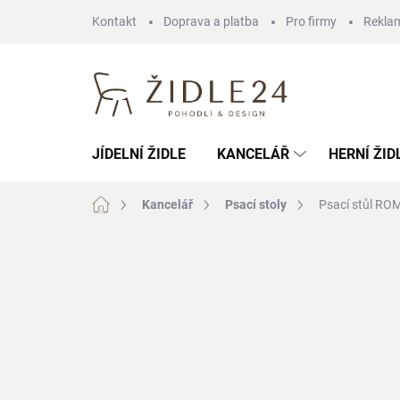
Přejít
Kontakt
Doprava a platba
Pro firmy
Rekla
na
obsah
JÍDELNÍ ŽIDLE
KANCELÁŘ
HERNÍ ŽID
Domů
Kancelář
Psací stoly
Psací stůl ROM