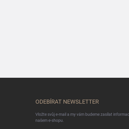
Z
á
p
a
ODEBÍRAT NEWSLETTER
t
í
Vložte svůj e-mail a my vám budeme zasílat informa
našem e-shopu.