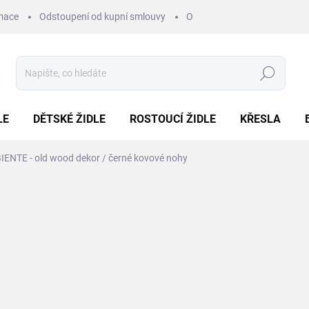
mace
Odstoupení od kupní smlouvy
Obchodní podmínky
Pod
Hledat
LE
DĚTSKÉ ŽIDLE
ROSTOUCÍ ŽIDLE
KŘESLA
IENTE - old wood dekor / černé kovové nohy