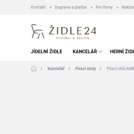
Přejít
Kontakt
Doprava a platba
Pro firmy
Rekla
na
obsah
JÍDELNÍ ŽIDLE
KANCELÁŘ
HERNÍ ŽID
Domů
Kancelář
Psací stoly
Psací stůl AMB