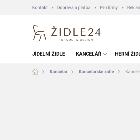
Přejít
Kontakt
Doprava a platba
Pro firmy
Rekla
na
obsah
JÍDELNÍ ŽIDLE
KANCELÁŘ
HERNÍ ŽID
Domů
Kancelář
Kancelářské židle
Kancelá