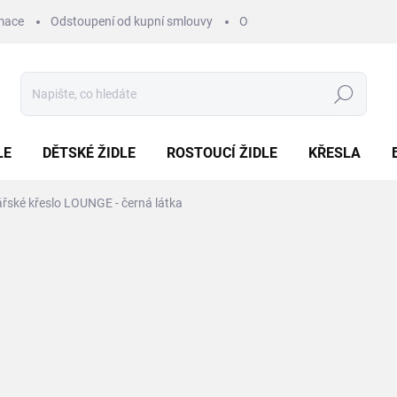
mace
Odstoupení od kupní smlouvy
Obchodní podmínky
Pod
Hledat
LE
DĚTSKÉ ŽIDLE
ROSTOUCÍ ŽIDLE
KŘESLA
řské křeslo LOUNGE - černá látka