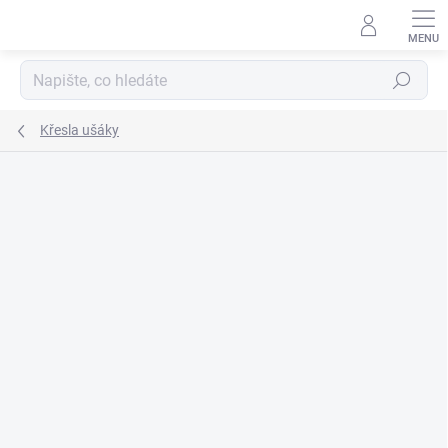
Přejít
na
obsah
Hledat
Křesla ušáky