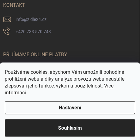
KONTAKT
info
@
zidle24.cz
+420 733 570 743
PŘIJÍMÁME ONLINE PLATBY
Používáme cookies, abychom Vám umožnili pohodlné
prohlížení webu a díky analýze provozu webu neustále
zlepšovali jeho funkce, výkon a použitelnost.
Více
informací
Nastavení
Odstoupit od smlouvy
☀️ LETNÍ AKCE JE TADY! Využijte slevy až 65 % na
Copyright 2026
Židle24.cz
. Všechna práva vyhrazena.
Souhlasím
vybrané produkty. Akce platí pouze po omezenou
dobu.
Vytvořil Shoptet