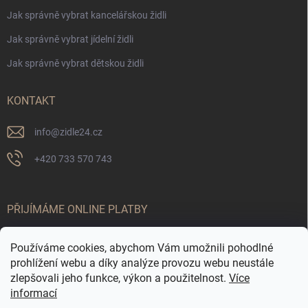
Jak správně vybrat kancelářskou židli
Jak správně vybrat jídelní židli
Jak správně vybrat dětskou židli
KONTAKT
info
@
zidle24.cz
+420 733 570 743
PŘIJÍMÁME ONLINE PLATBY
Používáme cookies, abychom Vám umožnili pohodlné
prohlížení webu a díky analýze provozu webu neustále
zlepšovali jeho funkce, výkon a použitelnost.
Více
informací