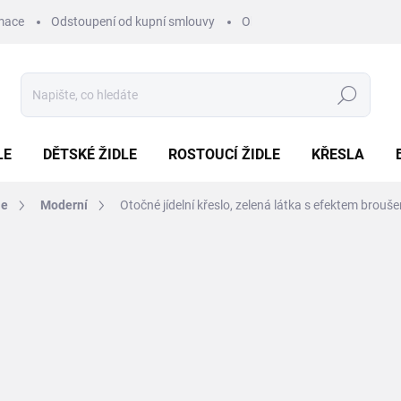
mace
Odstoupení od kupní smlouvy
Obchodní podmínky
Pod
Hledat
LE
DĚTSKÉ ŽIDLE
ROSTOUCÍ ŽIDLE
KŘESLA
le
Moderní
Otočné jídelní křeslo, zelená látka s efektem bro