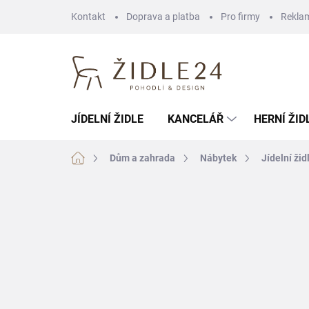
Přejít
Kontakt
Doprava a platba
Pro firmy
Rekla
na
obsah
JÍDELNÍ ŽIDLE
KANCELÁŘ
HERNÍ ŽID
Domů
Dům a zahrada
Nábytek
Jídelní žid