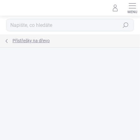
Přejít
na
obsah
Hledat
Přístřešky na dřevo