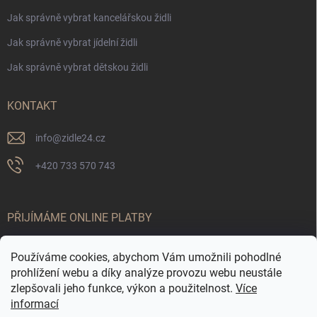
Jak správně vybrat kancelářskou židli
Jak správně vybrat jídelní židli
Jak správně vybrat dětskou židli
KONTAKT
info
@
zidle24.cz
+420 733 570 743
PŘIJÍMÁME ONLINE PLATBY
Používáme cookies, abychom Vám umožnili pohodlné
prohlížení webu a díky analýze provozu webu neustále
zlepšovali jeho funkce, výkon a použitelnost.
Více
informací