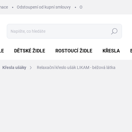
mace
Odstoupení od kupní smlouvy
Obchodní podmínky
Pod
Hledat
LE
DĚTSKÉ ŽIDLE
ROSTOUCÍ ŽIDLE
KŘESLA
Křesla ušáky
Relaxační křeslo ušák LIKAM - béžová látka