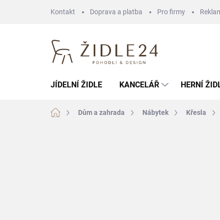
Přejít
Kontakt
Doprava a platba
Pro firmy
Rekla
na
obsah
JÍDELNÍ ŽIDLE
KANCELÁŘ
HERNÍ ŽID
Domů
Dům a zahrada
Nábytek
Křesla