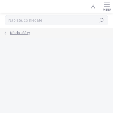
Přejít
na
obsah
Hledat
Křesla ušáky