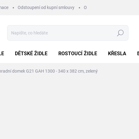
mace
Odstoupení od kupní smlouvy
Obchodní podmínky
Pod
Hledat
LE
DĚTSKÉ ŽIDLE
ROSTOUCÍ ŽIDLE
KŘESLA
hradní domek G21 GAH 1300 - 340 x 382 cm, zelený