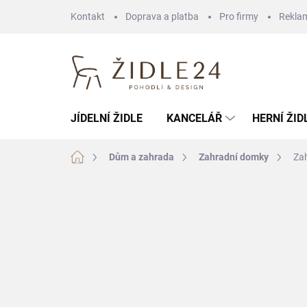
Přejít
Kontakt
Doprava a platba
Pro firmy
Rekla
na
obsah
JÍDELNÍ ŽIDLE
KANCELÁŘ
HERNÍ ŽID
Domů
Dům a zahrada
Zahradní domky
Za