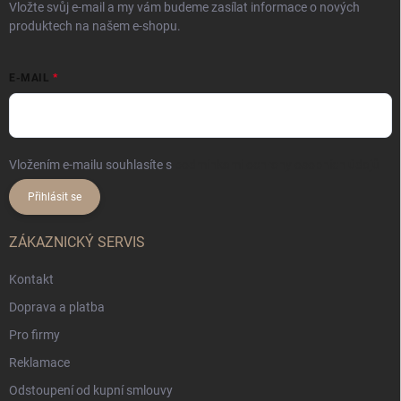
Vložte svůj e-mail a my vám budeme zasílat informace o nových
produktech na našem e-shopu.
E-MAIL
Vložením e-mailu souhlasíte s
podmínkami ochrany osobních údajů
Přihlásit se
ZÁKAZNICKÝ SERVIS
Kontakt
Doprava a platba
Pro firmy
Reklamace
Odstoupení od kupní smlouvy