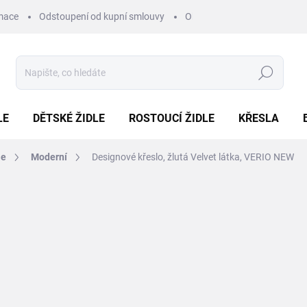
mace
Odstoupení od kupní smlouvy
Obchodní podmínky
Pod
Hledat
LE
DĚTSKÉ ŽIDLE
ROSTOUCÍ ŽIDLE
KŘESLA
le
Moderní
Designové křeslo, žlutá Velvet látka, VERIO NEW