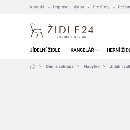
Přejít
Kontakt
Doprava a platba
Pro firmy
Rekla
na
obsah
JÍDELNÍ ŽIDLE
KANCELÁŘ
HERNÍ ŽID
Domů
Dům a zahrada
Nábytek
Jídelní žid