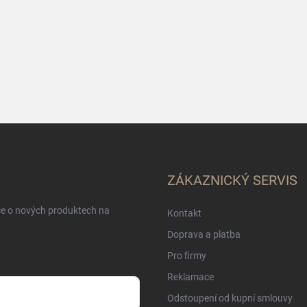
ZÁKAZNICKÝ SERVIS
ce o nových produktech na
Kontakt
Doprava a platba
Pro firmy
Reklamace
Odstoupení od kupní smlouvy