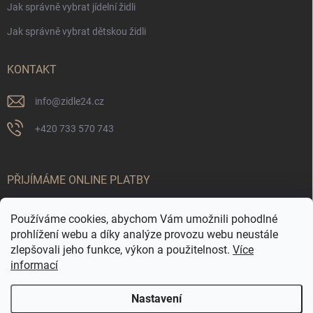
Jak správně vybrat jídelní židli
Jak správně vybrat dětskou židli
KONTAKT
info
@
zidle24.cz
+420 733 570 743
PŘIJÍMÁME ONLINE PLATBY
Používáme cookies, abychom Vám umožnili pohodlné
prohlížení webu a díky analýze provozu webu neustále
zlepšovali jeho funkce, výkon a použitelnost.
Více
informací
Nastavení
Odstoupit od smlouvy