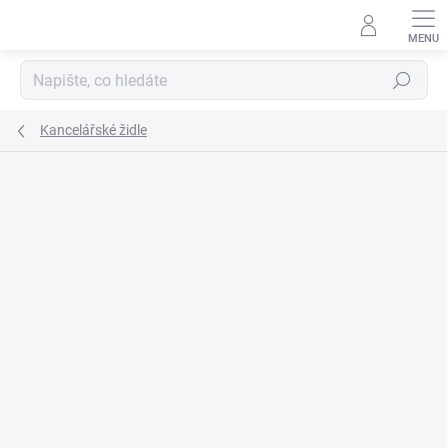
Přejít
na
obsah
Hledat
Kancelářské židle