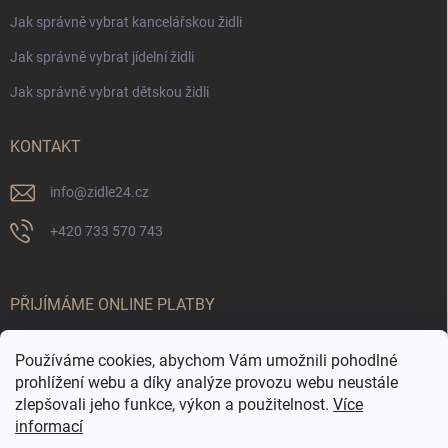
Jak správně vybrat kancelářskou židli
Jak správně vybrat jídelní židli
Jak správně vybrat dětskou židli
KONTAKT
info
@
zidle24.cz
+420 733 570 743
PŘIJÍMÁME ONLINE PLATBY
Používáme cookies, abychom Vám umožnili pohodlné
prohlížení webu a díky analýze provozu webu neustále
zlepšovali jeho funkce, výkon a použitelnost.
Více
informací