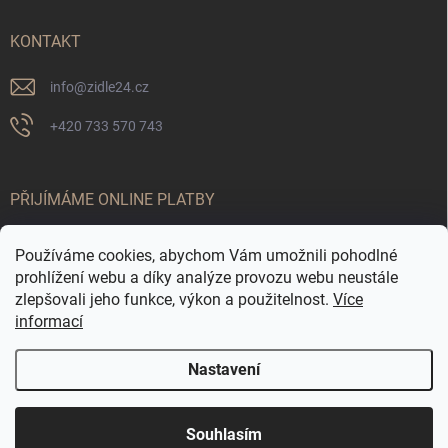
KONTAKT
info
@
zidle24.cz
+420 733 570 743
PŘIJÍMÁME ONLINE PLATBY
Používáme cookies, abychom Vám umožnili pohodlné
prohlížení webu a díky analýze provozu webu neustále
zlepšovali jeho funkce, výkon a použitelnost.
Více
informací
Nastavení
Odstoupit od smlouvy
☀️ LETNÍ AKCE JE TADY! Využijte slevy až 65 % na
Copyright 2026
Židle24.cz
. Všechna práva vyhrazena.
Souhlasím
vybrané produkty. Akce platí pouze po omezenou