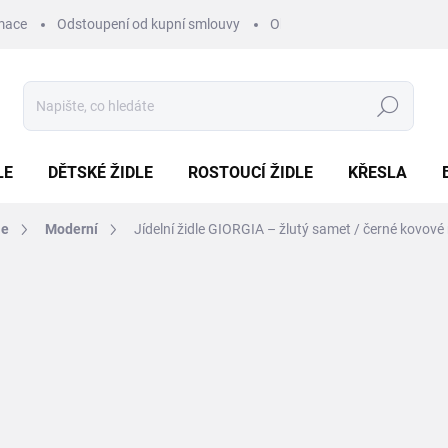
mace
Odstoupení od kupní smlouvy
Obchodní podmínky
Pod
Hledat
LE
DĚTSKÉ ŽIDLE
ROSTOUCÍ ŽIDLE
KŘESLA
le
Moderní
Jídelní židle GIORGIA – žlutý samet / černé kovové