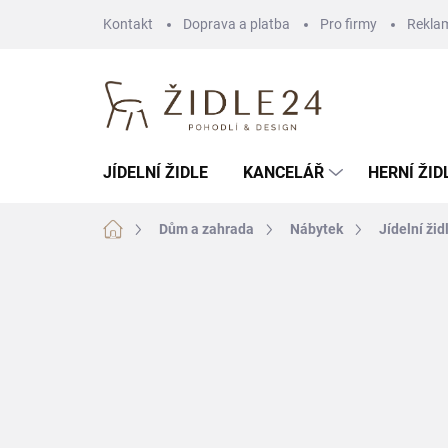
Přejít
Kontakt
Doprava a platba
Pro firmy
Rekla
na
obsah
JÍDELNÍ ŽIDLE
KANCELÁŘ
HERNÍ ŽID
Domů
Dům a zahrada
Nábytek
Jídelní žid