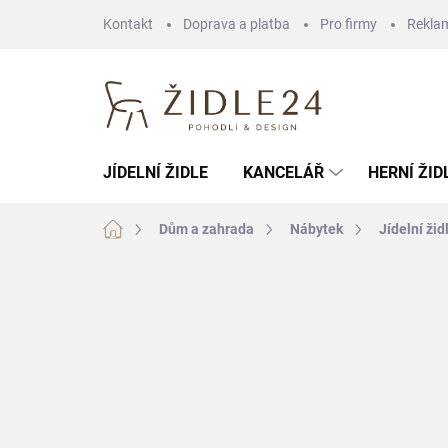
Přejít
Kontakt
Doprava a platba
Pro firmy
Rekla
na
obsah
JÍDELNÍ ŽIDLE
KANCELÁŘ
HERNÍ ŽID
Domů
Dům a zahrada
Nábytek
Jídelní žid