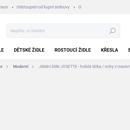
mace
Odstoupení od kupní smlouvy
Obchodní podmínky
Pod
Hledat
LE
DĚTSKÉ ŽIDLE
ROSTOUCÍ ŽIDLE
KŘESLA
le
Moderní
Jídelní židle JOSETTE - hnědá látka / nohy z masiv