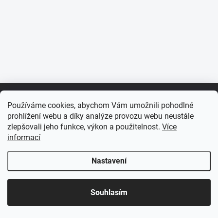
Z
á
Používáme cookies, abychom Vám umožnili pohodlné
p
prohlížení webu a díky analýze provozu webu neustále
a
zlepšovali jeho funkce, výkon a použitelnost.
Více
t
informací
í
ODEBÍRAT NEWSLETTER
Vložte svůj e-mail a my vám budeme zasílat informace o nových
Nastavení
produktech na našem e-shopu.
☀️ LETNÍ AKCE JE TADY! Využijte slevy až 65 % na
Souhlasím
vybrané produkty. Akce platí pouze po omezenou
E-MAIL
dobu.