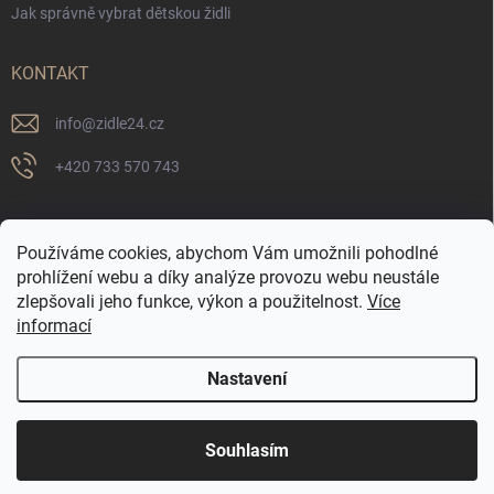
Jak správně vybrat dětskou židli
KONTAKT
info
@
zidle24.cz
+420 733 570 743
PŘIJÍMÁME ONLINE PLATBY
Používáme cookies, abychom Vám umožnili pohodlné
prohlížení webu a díky analýze provozu webu neustále
zlepšovali jeho funkce, výkon a použitelnost.
Více
informací
Nastavení
☀️ LETNÍ AKCE JE TADY! Využijte slevy až 65 % na
Copyright 2026
Židle24.cz
. Všechna práva vyhrazena.
Souhlasím
vybrané produkty. Akce platí pouze po omezenou
dobu.
Vytvořil Shoptet