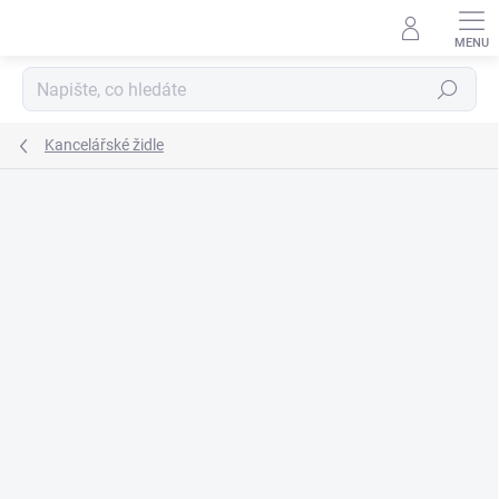
Přejít
na
obsah
Hledat
Kancelářské židle