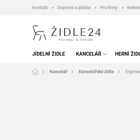
Přejít
Kontakt
Doprava a platba
Pro firmy
Rekla
na
obsah
JÍDELNÍ ŽIDLE
KANCELÁŘ
HERNÍ ŽID
Domů
Kancelář
Kancelářské židle
Ergonom