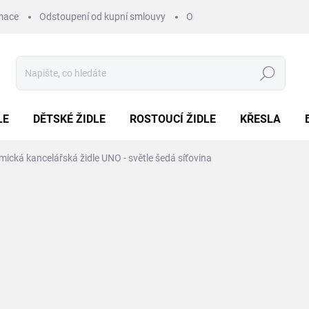
mace
Odstoupení od kupní smlouvy
Obchodní podmínky
Pod
Hledat
LE
DĚTSKÉ ŽIDLE
ROSTOUCÍ ŽIDLE
KŘESLA
ická kancelářská židle UNO - světle šedá síťovina