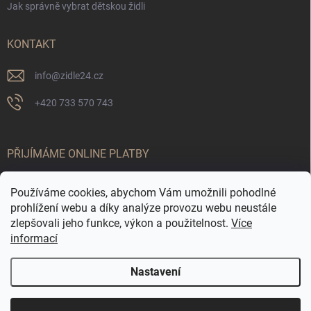
Jak správně vybrat dětskou židli
KONTAKT
info
@
zidle24.cz
+420 733 570 743
PŘIJÍMÁME ONLINE PLATBY
Používáme cookies, abychom Vám umožnili pohodlné
prohlížení webu a díky analýze provozu webu neustále
zlepšovali jeho funkce, výkon a použitelnost.
Více
informací
Nastavení
Odstoupit od smlouvy
☀️ LETNÍ AKCE JE TADY! Využijte slevy až 65 % na
Copyright 2026
Židle24.cz
. Všechna práva vyhrazena.