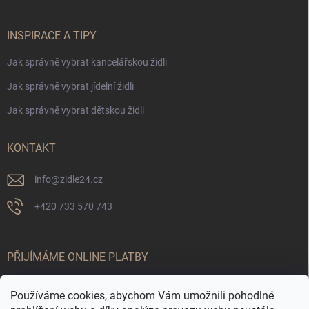
INSPIRACE A TIPY
Jak správně vybrat kancelářskou židli
Jak správně vybrat jídelní židli
Jak správně vybrat dětskou židli
KONTAKT
info
@
zidle24.cz
+420 733 570 743
PŘIJÍMÁME ONLINE PLATBY
Používáme cookies, abychom Vám umožnili pohodlné