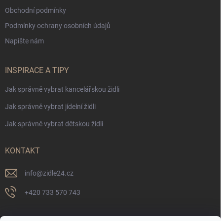
Obchodní podmínky
Podmínky ochrany osobních údajů
Napište nám
INSPIRACE A TIPY
Jak správně vybrat kancelářskou židli
Jak správně vybrat jídelní židli
Jak správně vybrat dětskou židli
KONTAKT
info
@
zidle24.cz
+420 733 570 743