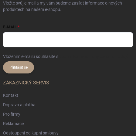
Vložte svůj e-mail a my vám budeme zasílat informace o nových
produktech na našem e-shopu.
E-MAIL
Vložením e-mailu souhlasíte s
podmínkami ochrany osobních údajů
Přihlásit se
ZÁKAZNICKÝ SERVIS
Kontakt
Doprava a platba
Pro firmy
Reklamace
Odstoupení od kupní smlouvy